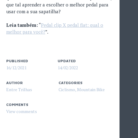
que tal aprender a escolher o melhor pedal para
usar com a sua sapatilha?
Leia também:
“
Pedal clip X pedal flat: qual o
melhor para você?
”.
PUBLISHED
UPDATED
16/12/2021
14/02/2022
AUTHOR
CATEGORIES
Entre Trilhas
Ciclismo
,
Mountain Bike
COMMENTS